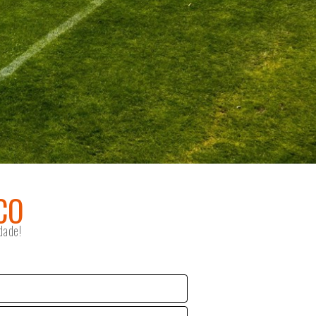
CO
dade!